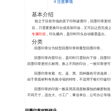
4 注意事项
基本介绍
较之于目前市场的
和
，回墨印章更经
原子印
渗透印
后，只需要更换印台或添加印油，又可以让您完成
专属
，印头藏内，盖印时印头自动吸墨盖出。
印泥
分类
回墨印章分为轻型回墨印章和重型回墨印章。
回墨印章内置印台，盖印时只需轻向下按，回墨印
回墨印章更经久耐用。换上不同的印台，一枚印章便可
回墨印章有紫、红、蓝、黑、四种颜色可供选择，
由于章面材料有热胀冷缩的特性，不适用于银行印鉴印
回墨印章的印面一般采用高强度耐腐蚀的橡胶制造
不同尺寸，适合大、小工厂，事业单位，公司办公等场
回墨印章材料样品