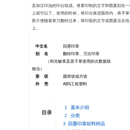
及加注
的
组成。将要印制的文字和图案刻在一
印油
印台
上就可以了。使用的时候，将印台推进圆筒内，将手掌
胶片便随着掌力翻转过来，将印面的文字或图案压在纸
上。
中文名
回墨印章
别 名
翻转印章、万次印章
（和光敏章及原子章使用的次数旗鼓
相当）
形 状
圆筒状或方状
外 壳
ABS工程塑料
1
基本介绍
目录
2
分类
3 回墨印章材料样品